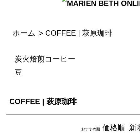
ホーム
>
COFFEE | 萩原珈琲
炭火焙煎コーヒー
豆
COFFEE | 萩原珈琲
価格順
新
おすすめ順