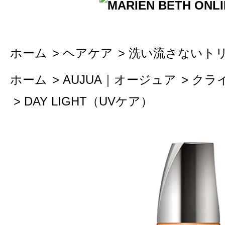
ホーム
>
ヘアケア
>
洗い流さないト
ホーム
>
AUJUA｜オージュア
>
クラ
>
DAY LIGHT（UVケア）