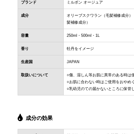
ブランド
ミルボン オージュア
成分
オリーブスクワラン（毛髪補修成分）
髪補修成分）
容量
250ml・500ml・1L
香り
牡丹をイメージ
生産国
JAPAN
取扱いについて
○傷、湿しん等お肌に異常のある時は
○お肌に合わない時はご使用をおやめ
○乳幼児のての届かないところに保管
成分の効果