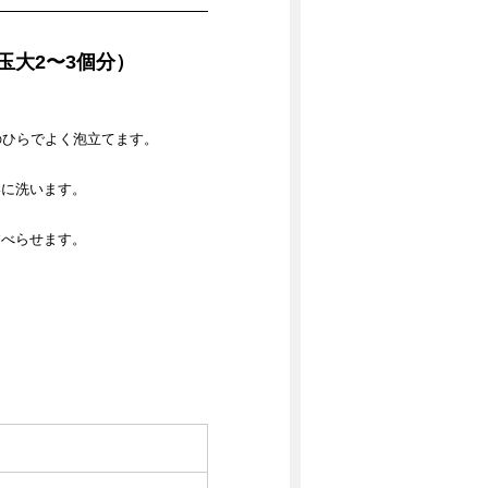
玉大2〜3個分）
のひらでよく泡立てます。
いに洗います。
すべらせます。
。