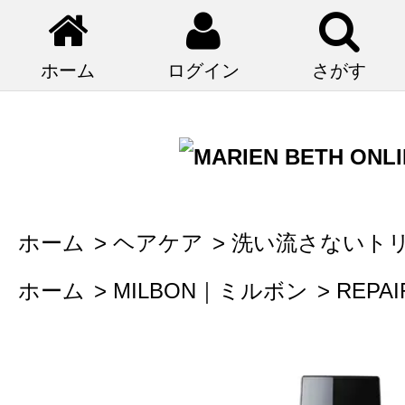
ホーム
ログイン
さがす
ホーム
>
ヘアケア
>
洗い流さないト
ホーム
>
MILBON｜ミルボン
>
REP