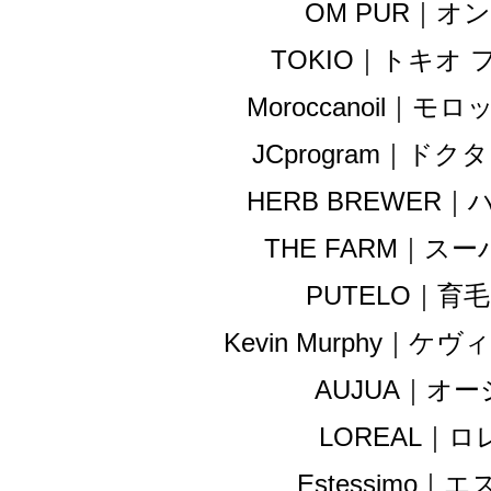
OM PUR｜オ
TOKIO｜トキオ
Moroccanoil｜
JCprogram｜ド
HERB BREWER
THE FARM｜ス
PUTELO｜育
Kevin Murphy｜
AUJUA｜オ
LOREAL｜
Estessimo｜