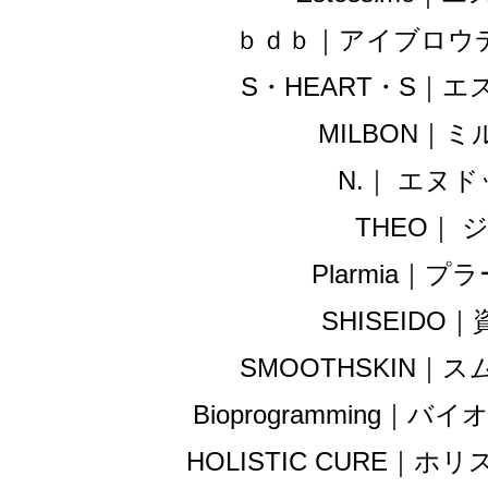
ｂｄｂ｜アイブロウ
S・HEART・S｜
MILBON｜
N.｜ エヌ
THEO｜ 
Plarmia｜プ
SHISEIDO
SMOOTHSKIN｜
Bioprogramming｜
HOLISTIC CURE｜