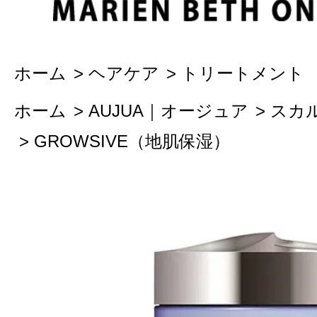
ホーム
>
ヘアケア
>
トリートメント
ホーム
>
AUJUA｜オージュア
>
スカ
>
GROWSIVE（地肌保湿）